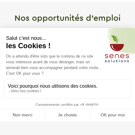
Nos opportunités d’emploi
Nous recherchons des talents passionnés par la
nutrition, l’alimentation adaptée et la restauration
collective
.
Découvrez nos offres disponibles
Types de contrat :
C
Dé
Localisation
Re