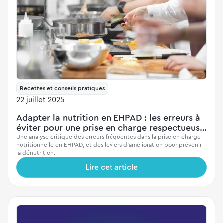
Recettes et conseils pratiques
22 juillet 2025
Adapter la nutrition en EHPAD : les erreurs à
éviter pour une prise en charge respectueuse
et efficace
Une analyse critique des erreurs fréquentes dans la prise en charge
nutritionnelle en EHPAD, et des leviers d'amélioration pour prévenir
la dénutrition.
Lire cet article