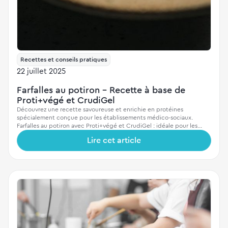
Recettes et conseils pratiques
22 juillet 2025
Farfalles au potiron – Recette à base de
Proti+végé et CrudiGel
Découvrez une recette savoureuse et enrichie en protéines
spécialement conçue pour les établissements médico-sociaux.
Farfalles au potiron avec Proti+végé et CrudiGel : idéale pour les
régimes texture modifiée.
Lire cet article